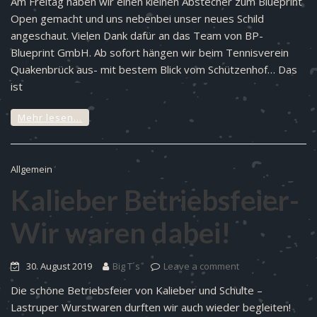
Am Freitag haben wir einen kleinen Abstecher zum Blueprint
Open gemacht und uns nebenbei unser neues Schild
angeschaut. Vielen Dank dafür an das Team von BP-
Blueprint GmbH. Ab sofort hängen wir beim Tennisverein
Quakenbrück aus- mit bestem Blick vom Schützenhof… Das
ist
Mehr lesen…
Allgemein
Kalieber Betriebsfeier-
Wir waren dabei!
30. August 2019
Big T´s
Leave a comment
Die schöne Betriebsfeier von Kalieber und Schulte –
Lastruper Wurstwaren durften wir auch wieder begleiten!