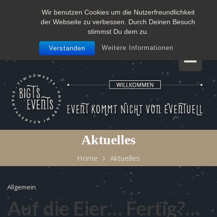
Skip
Wir benutzen Cookies um die Nutzerfreundlichkeit
to
der Webseite zu verbessen. Durch Deinen Besuch
content
NEWS :
Unser neues Werbeschild
stimmst Du dem zu.
Weitere Informationen
Verstanden
Aktuelles
Home
Aktuelles
Allgemein
Auf die Eier… Fertig?…